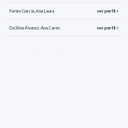
Fortes García, Ana Laura
ver perfil >
Da Silva Álvarez, Ana Caren
ver perfil >
19 resultados (página 1/1)
Filtros aplicados
ÁREA:
Matemática
GRADO:
Maestría