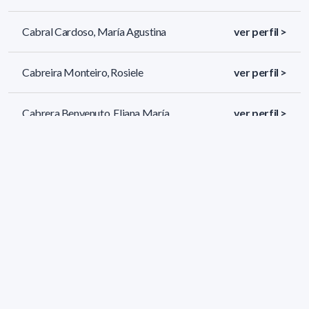
Cabral Cardoso, María Agustina
ver perfil >
Cabreira Monteiro, Rosiele
ver perfil >
Cabrera Benvenuto, Eliana María
ver perfil >
299 resultados (página 2/13)
<
«
1
2
3
4
5
»
>
Filtros aplicados
GRADO: