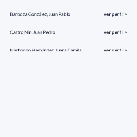
Barboza González, Juan Pablo
ver perfil >
Castro Nin, Juan Pedro
ver perfil >
Narbondo Hernández, Juana Camila
ver perfil >
299 resultados (página 6/13)
<
«
4
5
6
7
8
»
>
Filtros aplicados
GRADO: