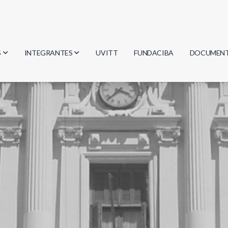
S
INTEGRANTES
UVITT
FUNDACIBA
DOCUMEN
gía
Investigadores
Actas
Estudiantes
Reglament
encias
Egresados
Document
mática
mática
ica