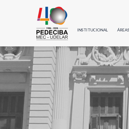
INSTITUCIONAL
ÁREA
Biolo
Física
Geoci
Infor
Mate
Quím