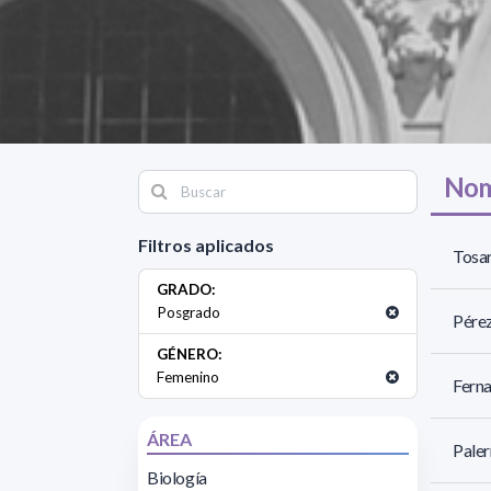
Nom
Filtros aplicados
Tosar
GRADO:
Posgrado
Pérez
GÉNERO:
Femenino
Ferna
ÁREA
Paler
Biología