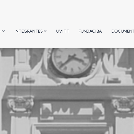
S
INTEGRANTES
UVITT
FUNDACIBA
DOCUMEN
gía
Investigadores
Actas
Estudiantes
Reglament
encias
Egresados
Document
mática
mática
ica