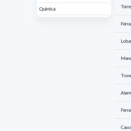
Torre
Química
Ferra
Lobat
Mench
Tronc
Alamó
Ferra
Casco