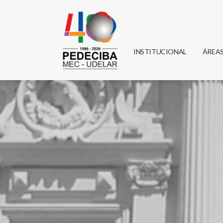
INSTITUCIONAL
ÁREA
Biolo
Física
Geoci
Infor
Mate
Quím