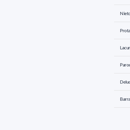
Nieto
Prota
Lacur
Parod
Deluc
Barra
Bravo