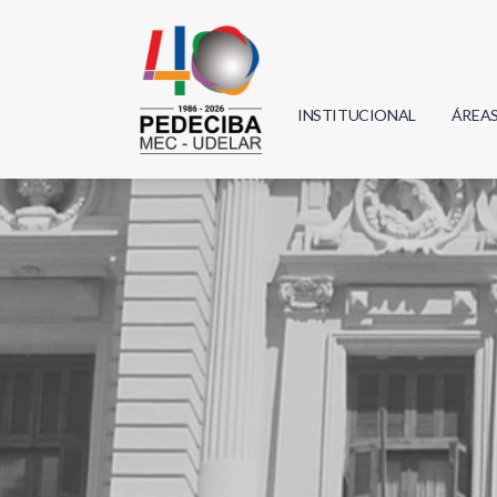
INSTITUCIONAL
ÁREA
Biolo
Física
Geoci
Infor
Mate
Quím