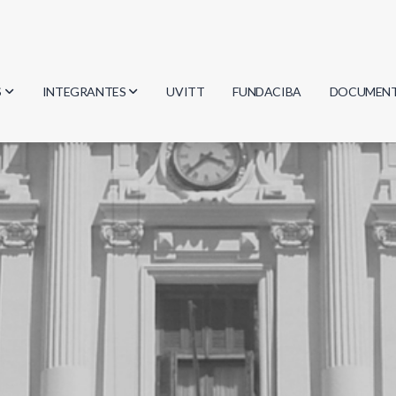
S
INTEGRANTES
UVITT
FUNDACIBA
DOCUMEN
gía
Investigadores
Actas
Estudiantes
Reglament
encias
Egresados
Document
mática
mática
ica