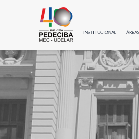
INSTITUCIONAL
ÁREA
Biolo
Física
Geoci
Infor
Mate
Quím