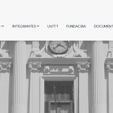
S
INTEGRANTES
UVITT
FUNDACIBA
DOCUMEN
gía
Investigadores
Actas
Estudiantes
Reglament
encias
Egresados
Document
mática
mática
ica