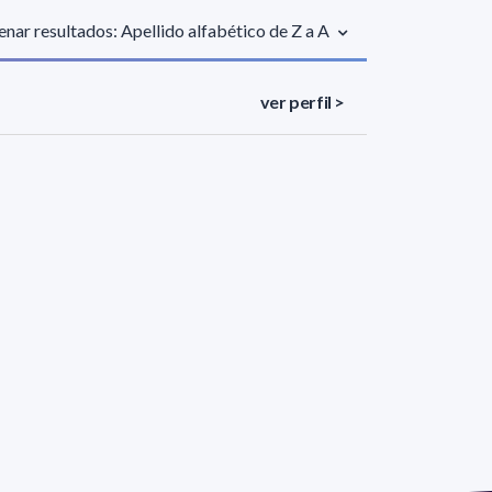
nar resultados: Apellido alfabético de Z a A
ver perfil >