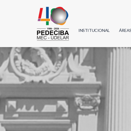
INSTITUCIONAL
ÁREA
Biolo
Física
Geoci
Infor
Mate
Quím