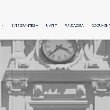
S
INTEGRANTES
UVITT
FUNDACIBA
DOCUMEN
gía
Investigadores
Actas
Estudiantes
Reglament
encias
Egresados
Document
mática
mática
ica