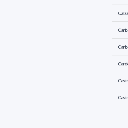
Calza
Carba
Carbo
Card
Castr
Castr
Cava