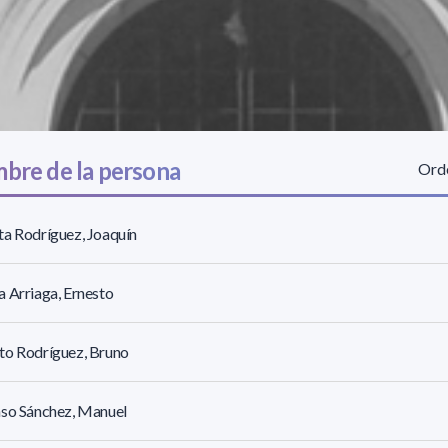
bre de la persona
Orde
a Rodríguez, Joaquín
 Arriaga, Ernesto
to Rodríguez, Bruno
nso Sánchez, Manuel