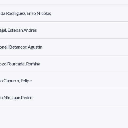
da Rodríguez, Enzo Nicolás
jal, Esteban Andrés
nell Betancor, Agustín
ozo Fourcade, Romina
o Capurro, Felipe
o Nin, Juan Pedro
ssa, Diego