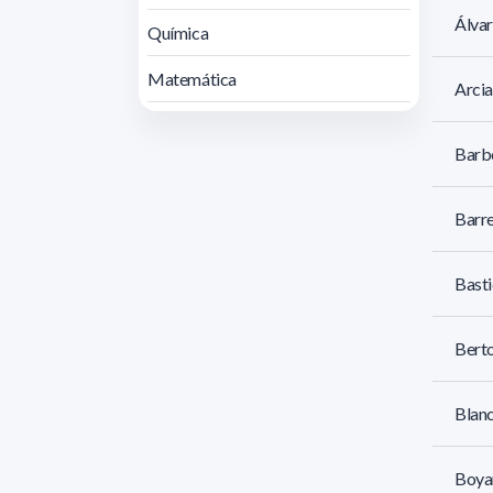
Álvar
Química
Matemática
Arcia
Barb
Barre
Basti
Berto
Blanc
Boyar