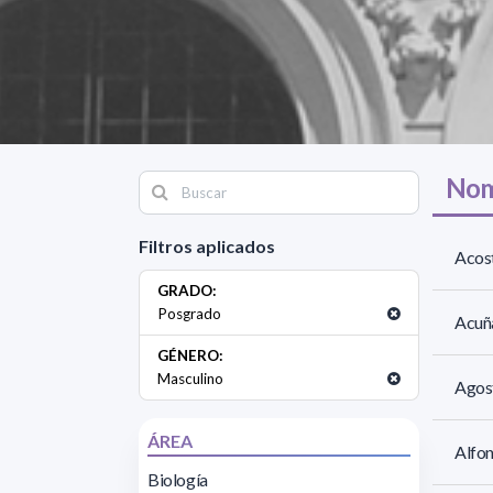
Nom
Filtros aplicados
Acost
GRADO:
Posgrado
Acuña
GÉNERO:
Masculino
Agos
ÁREA
Alfo
Biología