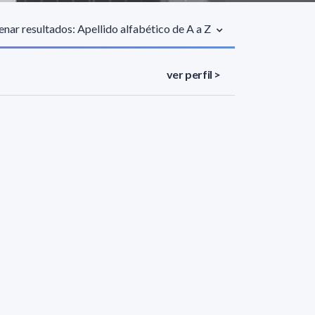
nar resultados: Apellido alfabético de A a Z
ver perfil >