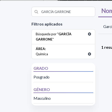
Nom
Filtros aplicados
Garc
Búsqueda por "
GARCÍA
GARRONE
"
1 res
ÁREA:
Química
GRADO
Posgrado
GÉNERO
Masculino