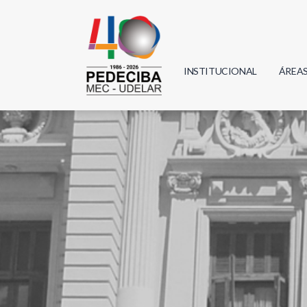
INSTITUCIONAL
ÁREA
Biolo
Física
Geoci
Infor
Mate
Quím