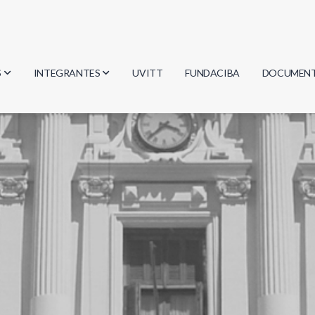
S
INTEGRANTES
UVITT
FUNDACIBA
DOCUMEN
gía
Investigadores
Actas
Estudiantes
Reglament
encias
Egresados
Document
mática
mática
ica