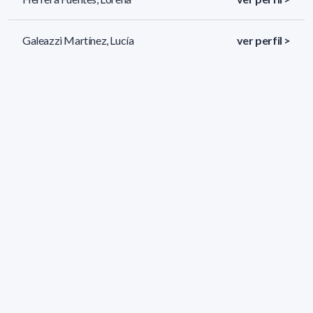
Galeazzi Martínez, Lucía
ver perfil >
Almeida Kutscher, Lucía
ver perfil >
57 resultados (página 1/3)
<
«
1
2
3
»
>
Filtros aplicados
ÁREA:
Química