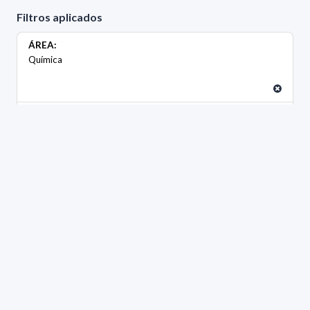
Filtros aplicados
ÁREA:
Química
GRADO:
Maestría
GÉNERO:
Masculino