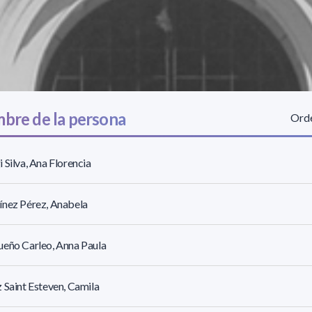
bre de la persona
Orde
 Silva, Ana Florencia
nez Pérez, Anabela
eño Carleo, Anna Paula
 Saint Esteven, Camila