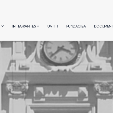
S
INTEGRANTES
UVITT
FUNDACIBA
DOCUMEN
gía
Investigadores
Actas
Estudiantes
Reglament
encias
Egresados
Document
mática
mática
ica