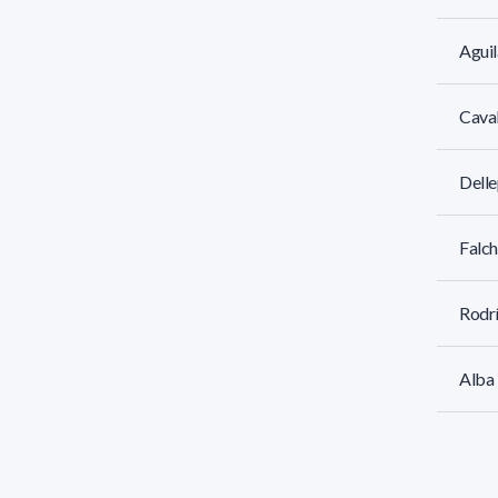
Aguil
Caval
Delle
Falch
Rodr
Alba 
Góme