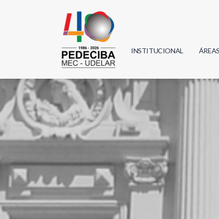
INSTITUCIONAL
ÁREA
Biolo
Física
Geoci
Infor
Mate
Quím