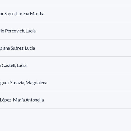
ar Sapin, Lorena Martha
lo Percovich, Lucía
piane Suárez, Lucía
i Castell, Lucía
íguez Saravia, Magdalena
López, María Antonella
z Da Rosa, María Fernanda