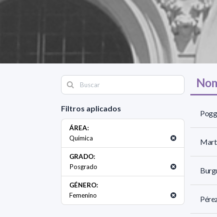
Nom
Filtros aplicados
Poggi
ÁREA:
Química
Martí
GRADO:
Posgrado
Burgu
GÉNERO:
Femenino
Pérez