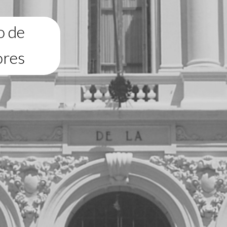
o de
ores