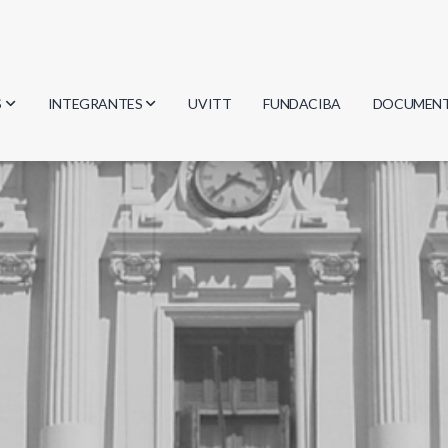
S
INTEGRANTES
UVITT
FUNDACIBA
DOCUMEN
gía
Investigadores
Actas
Estudiantes
Reglament
encias
Egresados
Document
mática
mática
ica