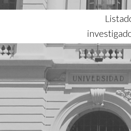
Listad
investigad