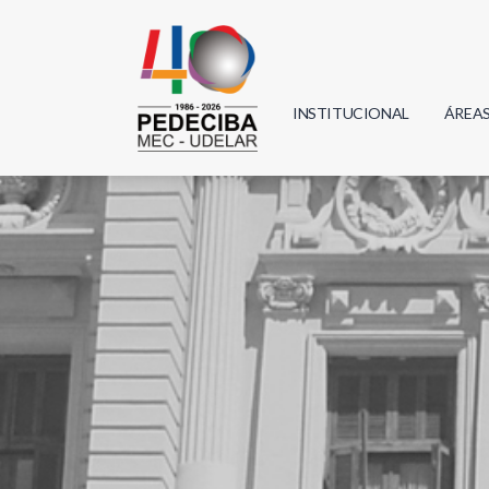
INSTITUCIONAL
ÁREA
Biolo
Física
Geoci
Infor
Mate
Quím