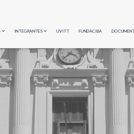
S
INTEGRANTES
UVITT
FUNDACIBA
DOCUMEN
gía
Investigadores
Actas
Estudiantes
Reglament
encias
Egresados
Document
mática
mática
ica