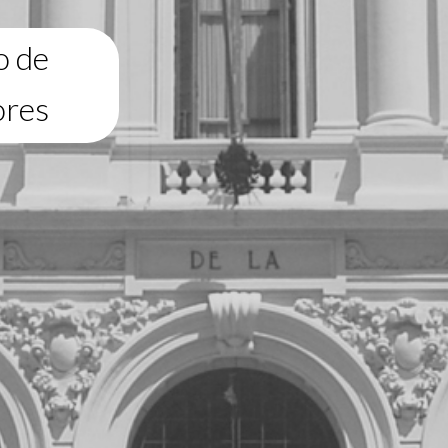
o de
ores