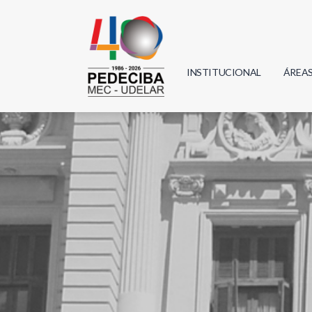
INSTITUCIONAL
ÁREA
Biolo
Física
Geoci
Infor
Mate
Quím