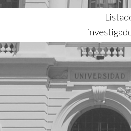
Listad
investigad