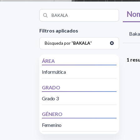
Nom
Filtros aplicados
Bakal
Búsqueda por "
BAKALA
"
1 res
ÁREA
Informática
GRADO
Grado 3
GÉNERO
Femenino