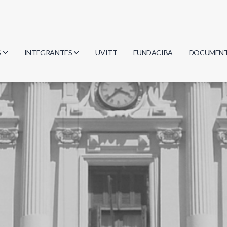
S
INTEGRANTES
UVITT
FUNDACIBA
DOCUMEN
gía
Investigadores
Actas
Estudiantes
Reglament
encias
Egresados
Document
mática
mática
ica