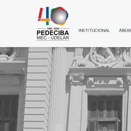
INSTITUCIONAL
ÁREA
Biolo
Física
Geoci
Infor
Mate
Quím