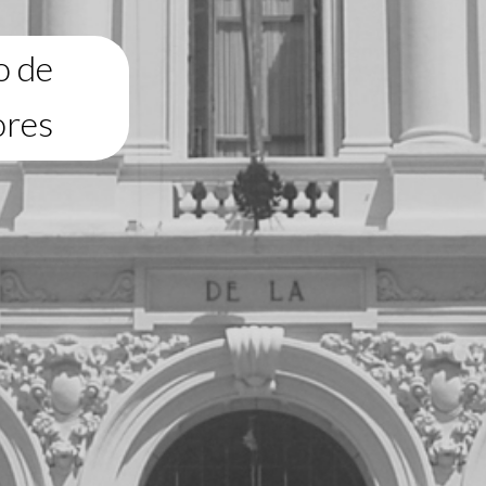
o de
ores