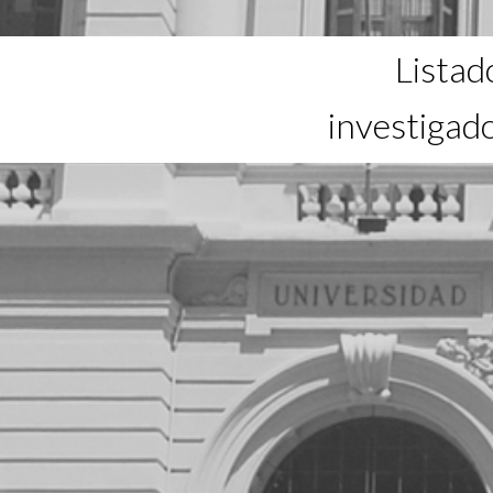
Listad
investigad