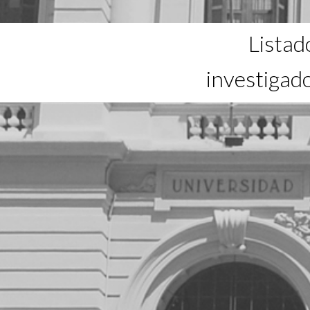
Listad
investigad