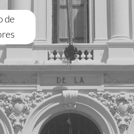
o de
ores