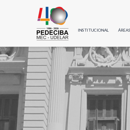
INSTITUCIONAL
ÁREA
Biolo
Física
Geoci
Infor
Mate
Quím