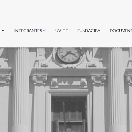
S
INTEGRANTES
UVITT
FUNDACIBA
DOCUMEN
gía
Investigadores
Actas
Estudiantes
Reglament
encias
Egresados
Document
mática
mática
ica