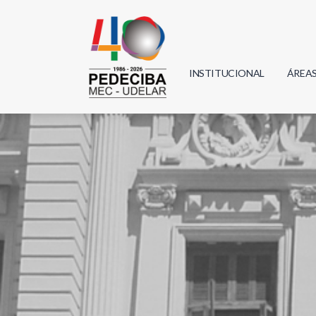
INSTITUCIONAL
ÁREA
Biolo
Física
Geoci
Infor
Mate
Quím