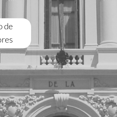
o de
ores