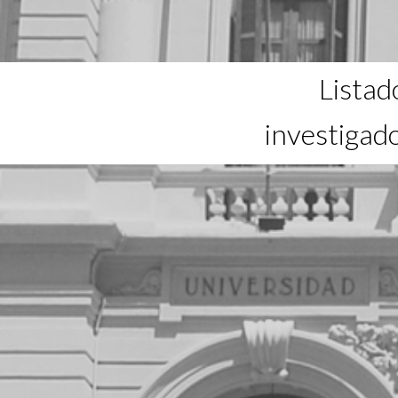
Listad
investigad