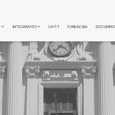
S
INTEGRANTES
UVITT
FUNDACIBA
DOCUMEN
gía
Investigadores
Actas
Estudiantes
Reglament
encias
Egresados
Document
mática
mática
ica