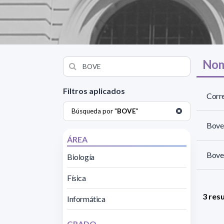
Nom
Filtros aplicados
Corre
Búsqueda por "
BOVE
"
Bove 
ÁREA
Bove,
Biología
Física
3 res
Informática
GRADO