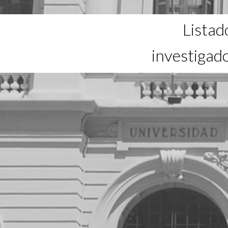
Listad
investigad