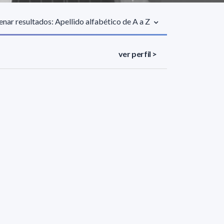
nar resultados: Apellido alfabético de A a Z
ver perfil >