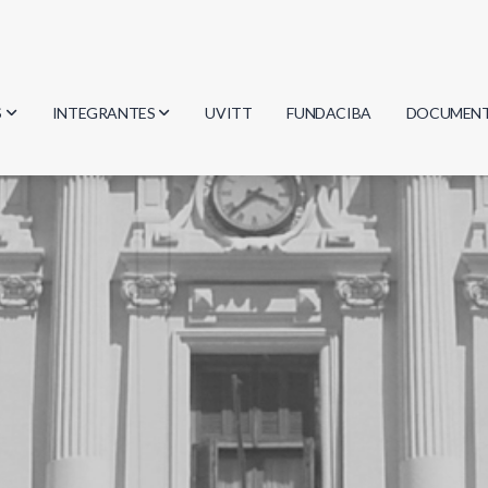
S
INTEGRANTES
UVITT
FUNDACIBA
DOCUMEN
gía
Investigadores
Actas
Estudiantes
Reglament
encias
Egresados
Document
mática
mática
ica