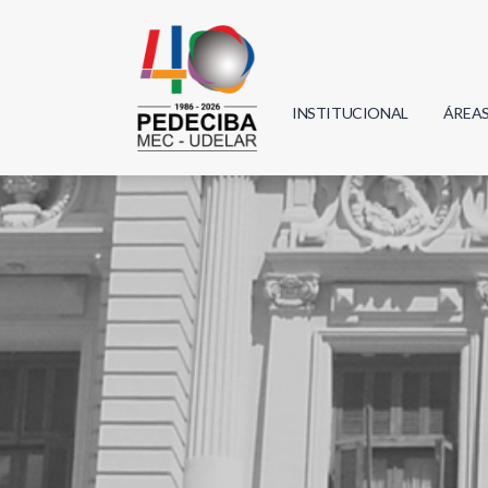
INSTITUCIONAL
ÁREA
Biolo
Física
Geoci
Infor
Mate
Quím