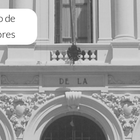
o de
ores