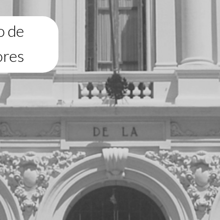
o de
ores