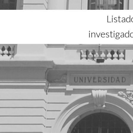
Listad
investigad