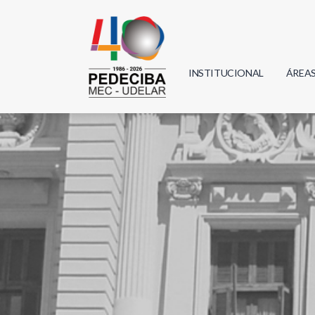
INSTITUCIONAL
ÁREA
Biolo
Física
Geoci
Infor
Mate
Quím