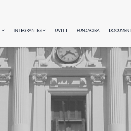
S
INTEGRANTES
UVITT
FUNDACIBA
DOCUMEN
gía
Investigadores
Actas
Estudiantes
Reglament
encias
Egresados
Document
mática
mática
ica