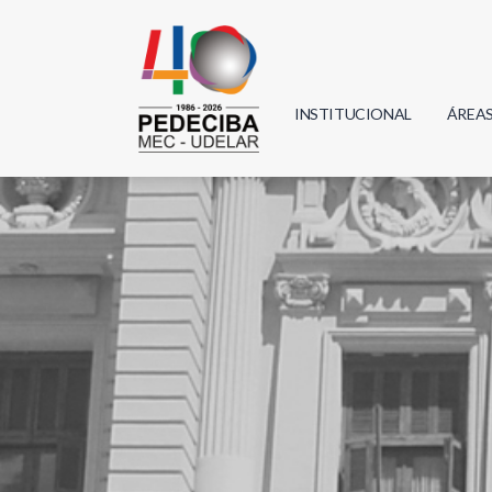
INSTITUCIONAL
ÁREA
Biolo
Física
Geoci
Infor
Mate
Quím