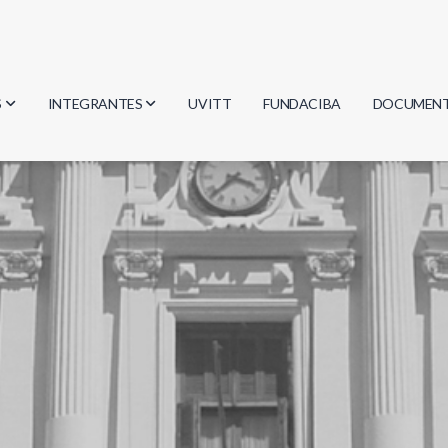
S
INTEGRANTES
UVITT
FUNDACIBA
DOCUMEN
gía
Investigadores
Actas
Estudiantes
Reglament
encias
Egresados
Document
mática
mática
ica