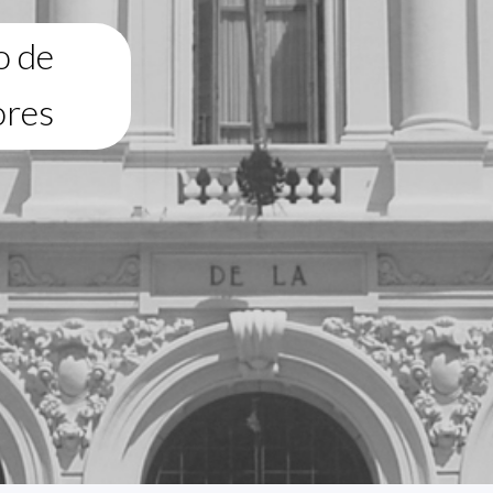
o de
ores