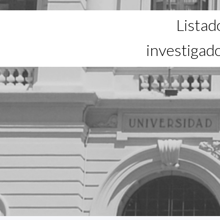
Listad
investigad