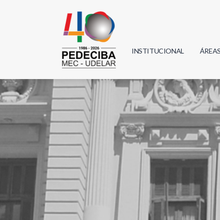
INSTITUCIONAL
ÁREA
Biolo
Física
Geoci
Infor
Mate
Quím