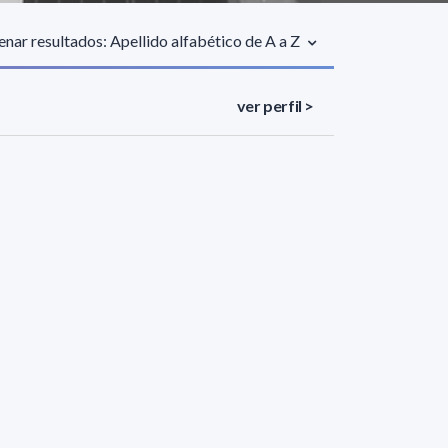
nar resultados: Apellido alfabético de A a Z
ver perfil >