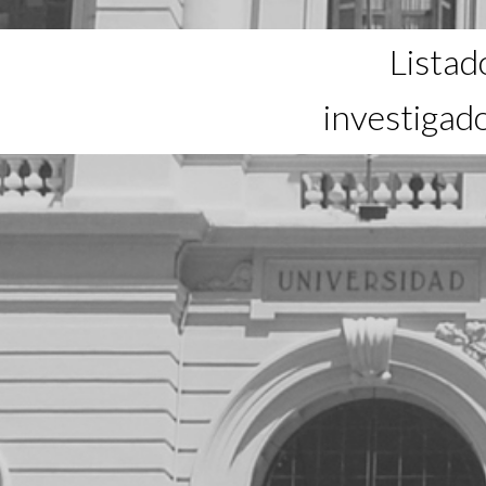
Listad
investigad