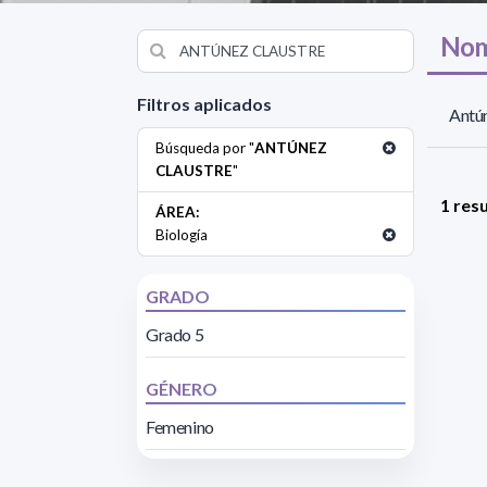
Nom
Filtros aplicados
Antún
Búsqueda por "
ANTÚNEZ
CLAUSTRE
"
1 res
ÁREA:
Biología
GRADO
Grado 5
GÉNERO
Femenino