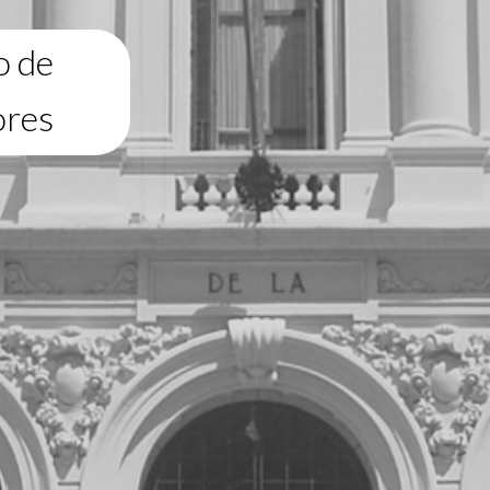
o de
ores