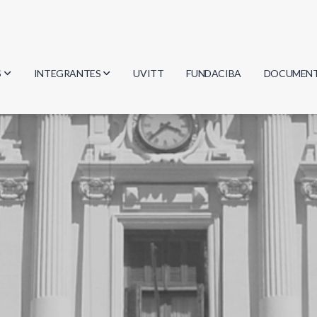
S
INTEGRANTES
UVITT
FUNDACIBA
DOCUMEN
gía
Investigadores
Actas
Estudiantes
Reglament
encias
Egresados
Document
mática
mática
ica