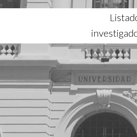
Listad
investigad