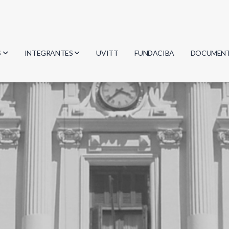
S
INTEGRANTES
UVITT
FUNDACIBA
DOCUMEN
gía
Investigadores
Actas
Estudiantes
Reglament
encias
Egresados
Document
mática
mática
ica