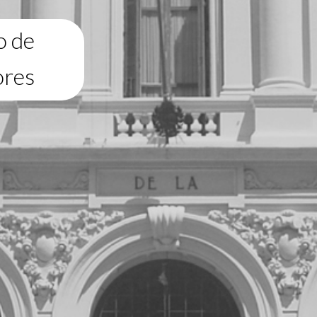
o de
ores