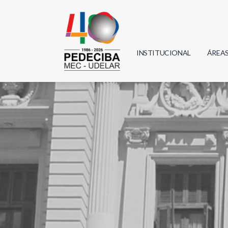
INSTITUCIONAL
ÁREA
Biolo
Física
Geoci
Infor
Mate
Quím