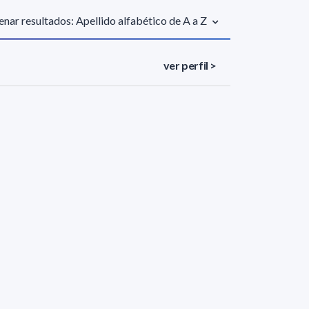
nar resultados: Apellido alfabético de A a Z
ver perfil >