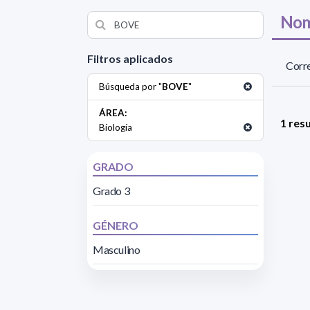
Nom
Filtros aplicados
Corre
Búsqueda por "
BOVE
"
ÁREA:
1 res
Biología
GRADO
Grado 3
GÉNERO
Masculino