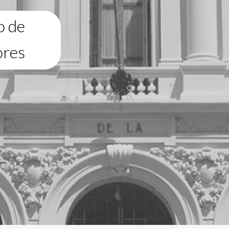
o de
ores