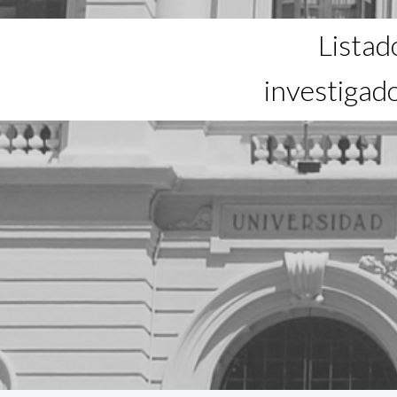
Listad
investigad