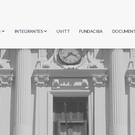
S
INTEGRANTES
UVITT
FUNDACIBA
DOCUMEN
gía
Investigadores
Actas
Estudiantes
Reglament
encias
Egresados
Document
mática
mática
ica