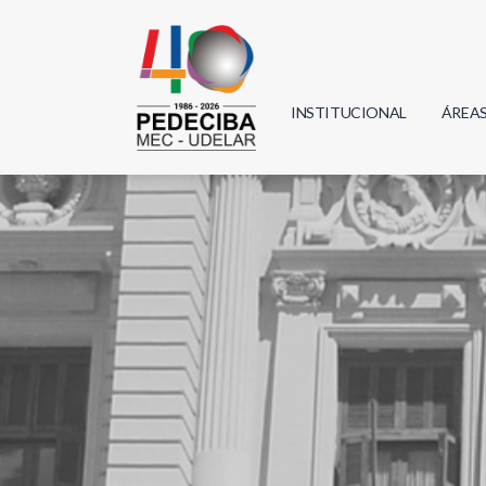
INSTITUCIONAL
ÁREA
Biolo
Física
Geoci
Infor
Mate
Quím