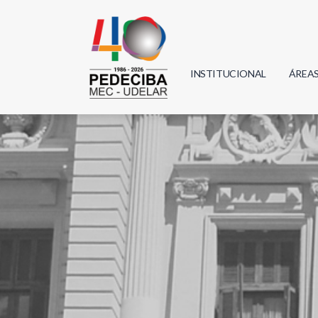
INSTITUCIONAL
ÁREA
Biolo
Física
Geoci
Infor
Mate
Quím