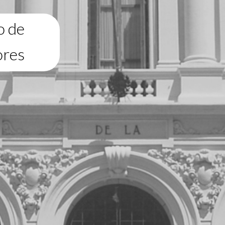
o de
ores