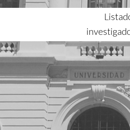
Listad
investigad