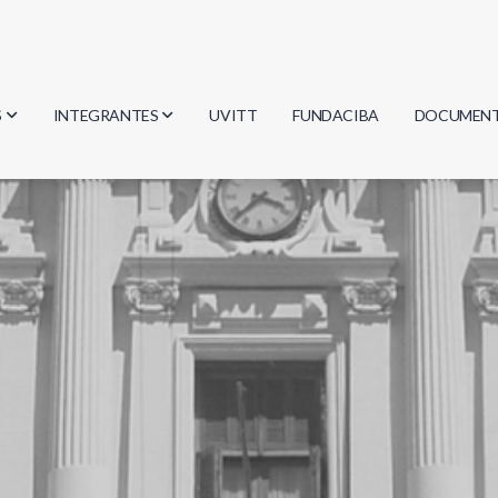
S
INTEGRANTES
UVITT
FUNDACIBA
DOCUMEN
gía
Investigadores
Actas
Estudiantes
Reglament
encias
Egresados
Document
mática
mática
ica