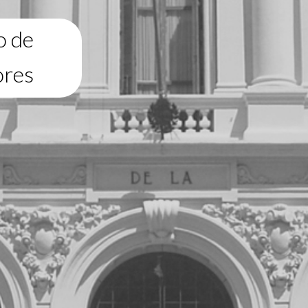
o de
ores