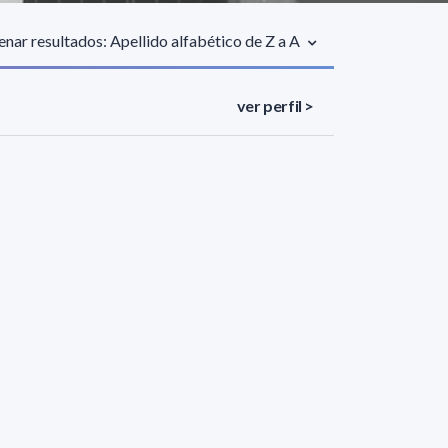
nar resultados: Apellido alfabético de Z a A
ver perfil >