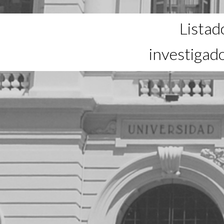
Listad
investigad