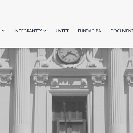
S
INTEGRANTES
UVITT
FUNDACIBA
DOCUMEN
gía
Investigadores
Actas
Estudiantes
Reglament
encias
Egresados
Document
mática
mática
ica