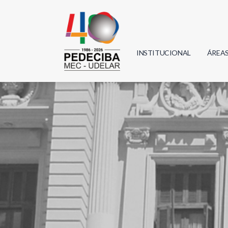
INSTITUCIONAL
ÁREA
Biolo
Física
Geoci
Infor
Mate
Quím