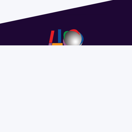
Dirección: Isidoro de María 1614 piso 6 | Tel.: 2924 1925
interno 1612 | pedeciba@pedeciba.edu.uy
Razón Social: PROGRAMA DE DESARROLLO DE LAS
CIENCIAS BASICAS PEDECIBA
#SomosPEDECIBA
Programa de Desarrollo de las
Ciencias Básicas