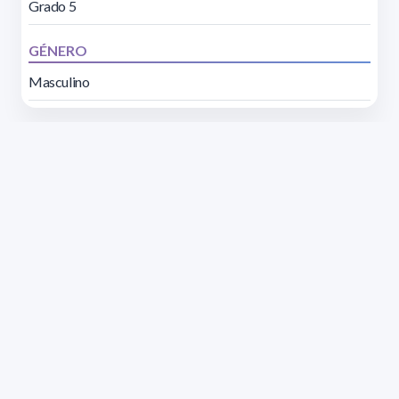
Grado 5
GÉNERO
Masculino
Dirección: Isidoro de María 1614 piso 6 | Tel.: 2924 1925
interno 1612 | pedeciba@pedeciba.edu.uy