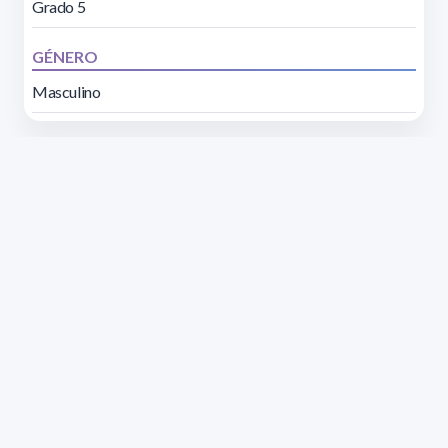
Grado 5
GÉNERO
Masculino
Dirección: Isidoro de María 1614 piso 6 | Tel.: 2924 1925
interno 1612 | pedeciba@pedeciba.edu.uy