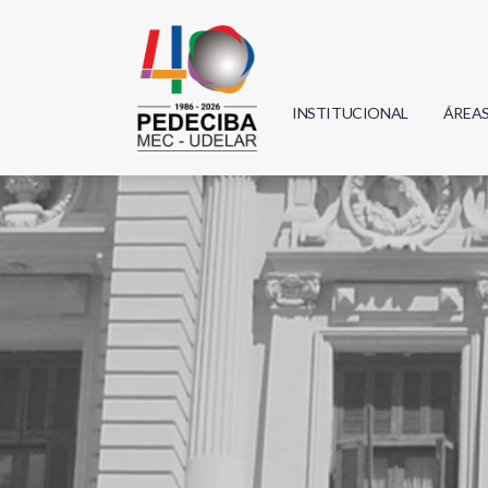
INSTITUCIONAL
ÁREA
Biolo
Física
Geoci
Infor
Mate
Quím