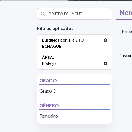
Nom
Filtros aplicados
Priet
Búsqueda por "
PRIETO
ECHAGÜE
"
1 res
ÁREA:
Biología
GRADO
Grado 3
GÉNERO
Femenino