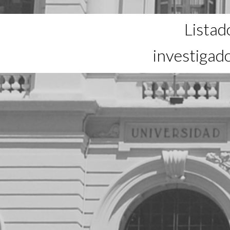
Listad
investigad