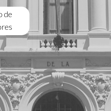
o de
ores