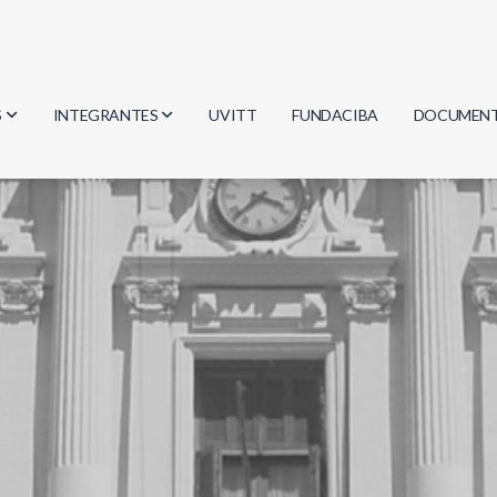
S
INTEGRANTES
UVITT
FUNDACIBA
DOCUMEN
gía
Investigadores
Actas
Estudiantes
Reglament
encias
Egresados
Document
mática
mática
ica