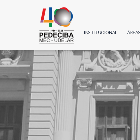
INSTITUCIONAL
ÁREA
Biolo
Física
Geoci
Infor
Mate
Quím