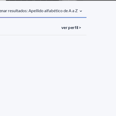
nar resultados: Apellido alfabético de A a Z
ver perfil >