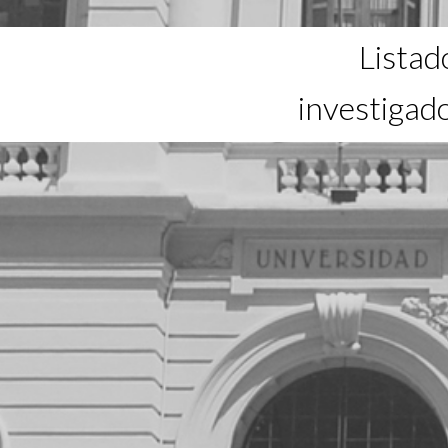
Listad
investigad