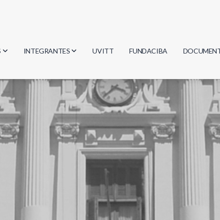
S
INTEGRANTES
UVITT
FUNDACIBA
DOCUMEN
gía
Investigadores
Actas
Estudiantes
Reglament
encias
Egresados
Document
mática
mática
ica