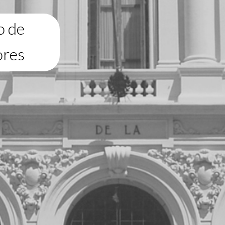
o de
ores