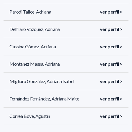
Parodi Talice, Adriana
ver perfil >
Delfraro Vázquez, Adriana
ver perfil >
Cassina Gómez, Adriana
ver perfil >
Montanez Massa, Adriana
ver perfil >
Migliaro González, Adriana Isabel
ver perfil >
Fernández Fernández, Adriana Maite
ver perfil >
Correa Bove, Agustín
ver perfil >