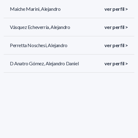
Maiche Marini, Alejandro
ver perfil >
Vásquez Echeverría, Alejandro
ver perfil >
Perretta Noschesi, Alejandro
ver perfil >
D Anatro Gómez, Alejandro Daniel
ver perfil >
689 resultados (página 1/29)
<
«
1
2
3
4
5
»
>
Filtros aplicados