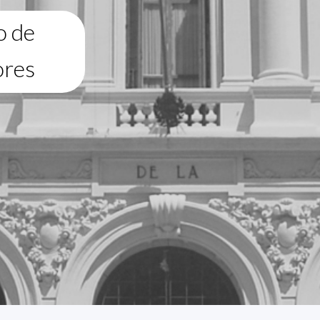
o de
ores