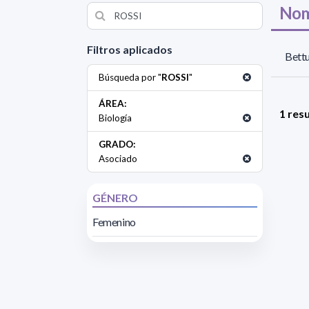
Nom
Filtros aplicados
Bettu
Búsqueda por "
ROSSI
"
ÁREA:
1 res
Biología
GRADO:
Asociado
GÉNERO
Femenino