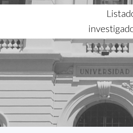
Listad
investigad