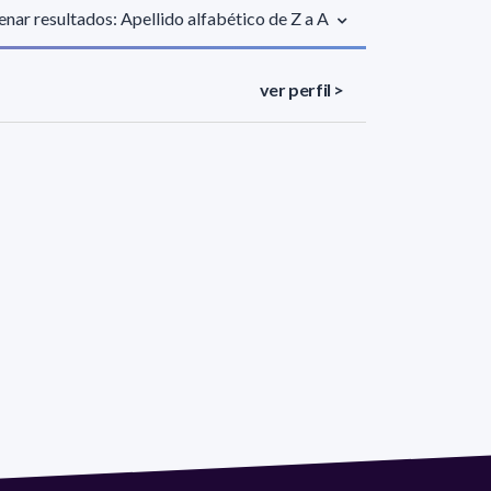
nar resultados: Apellido alfabético de Z a A
ver perfil >