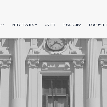
S
INTEGRANTES
UVITT
FUNDACIBA
DOCUMEN
gía
Investigadores
Actas
Estudiantes
Reglament
encias
Egresados
Document
mática
mática
ica