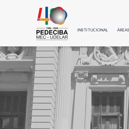
INSTITUCIONAL
ÁREA
Biolo
Física
Geoci
Infor
Mate
Quím