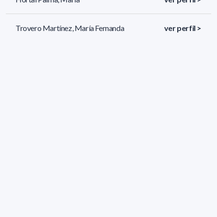
Trovero Martínez, María Fernanda
ver perfil >
Brauer Smeriglio, María Mónica
ver perfil >
29 resultados (página 1/2)
<
«
1
2
»
>
Filtros aplicados
ÁREA:
Biología