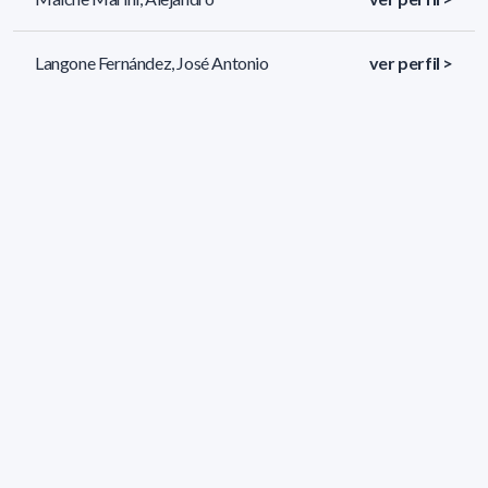
Langone Fernández, José Antonio
ver perfil >
Herrera Espósito, Daniel
ver perfil >
44 resultados (página 1/2)
<
«
1
2
»
>
Filtros aplicados
ÁREA:
Biología