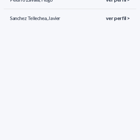
Sanchez Tellechea, Javier
ver perfil >
Monza Galetti, Jorge Eduardo
ver perfil >
44 resultados (página 1/2)
<
«
1
2
»
>
Filtros aplicados
ÁREA:
Biología