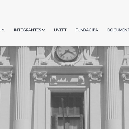
S
INTEGRANTES
UVITT
FUNDACIBA
DOCUMEN
gía
Investigadores
Actas
Estudiantes
Reglament
encias
Egresados
Document
mática
mática
ica