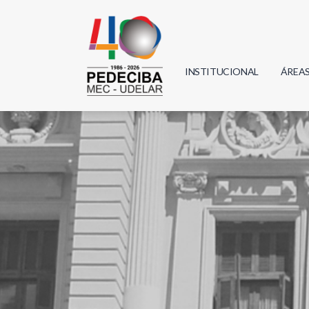
INSTITUCIONAL
ÁREA
Biolo
Física
Geoci
Infor
Mate
Quím