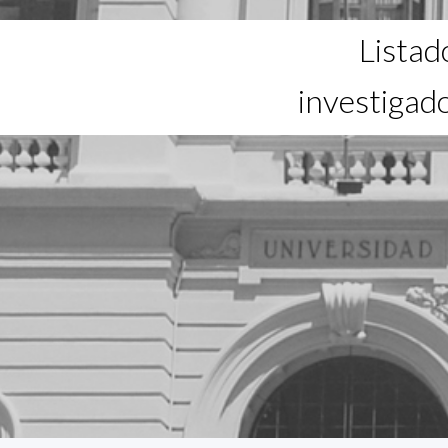
Listad
investigad