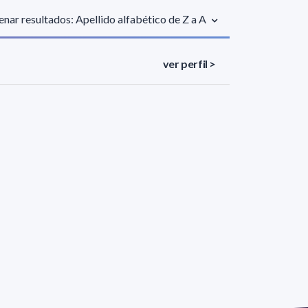
nar resultados: Apellido alfabético de Z a A
ver perfil >