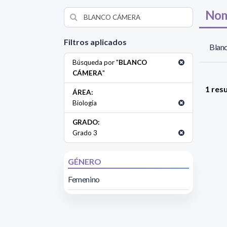
Nom
Filtros aplicados
Blan
Búsqueda por "
BLANCO
CÁMERA
"
1 res
ÁREA:
Biología
GRADO:
Grado 3
GÉNERO
Femenino