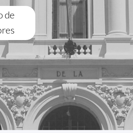
o de
ores