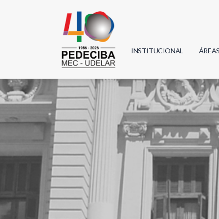
INSTITUCIONAL
ÁREA
Biolo
Física
Geoci
Infor
Mate
Quím