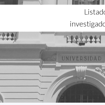
Listad
investigad