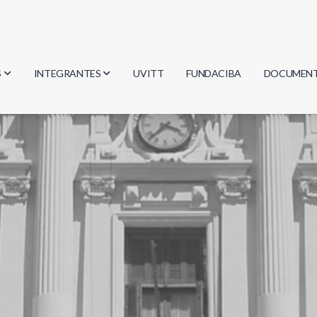
S
INTEGRANTES
UVITT
FUNDACIBA
DOCUMEN
gía
Investigadores
Actas
Estudiantes
Reglament
encias
Egresados
Document
mática
mática
ica