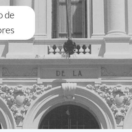
o de
ores