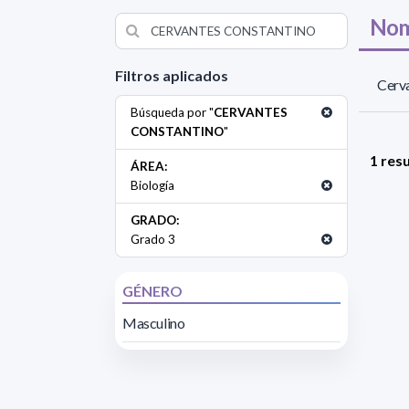
Nom
Filtros aplicados
Cerva
Búsqueda por "
CERVANTES
CONSTANTINO
"
1 res
ÁREA:
Biología
GRADO:
Grado 3
GÉNERO
Masculino