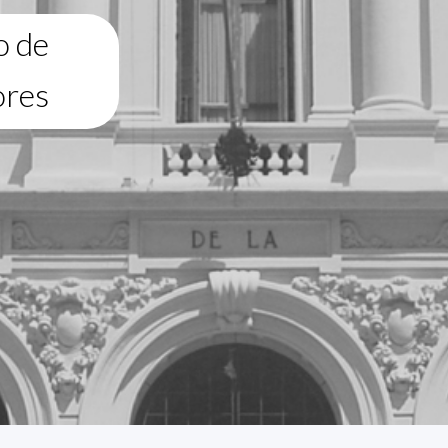
o de
ores