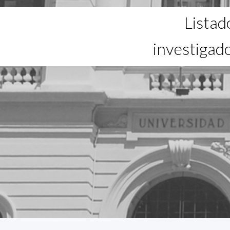
Listad
investigad