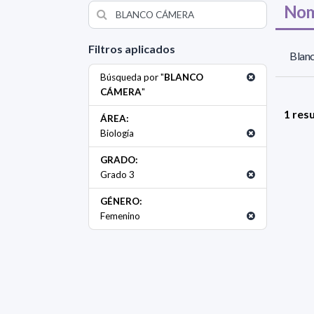
Nom
Filtros aplicados
Blan
Búsqueda por "
BLANCO
CÁMERA
"
1 res
ÁREA:
Biología
GRADO:
Grado 3
GÉNERO:
Femenino