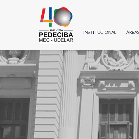
INSTITUCIONAL
ÁREA
Biolo
Física
Geoci
Infor
Mate
Quím