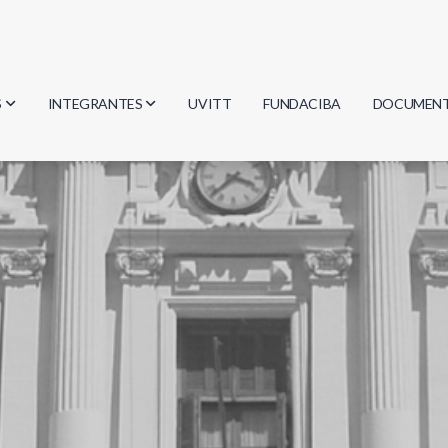
S
INTEGRANTES
UVITT
FUNDACIBA
DOCUMEN
gía
Investigadores
Actas
Estudiantes
Reglament
encias
Egresados
Document
mática
mática
ica