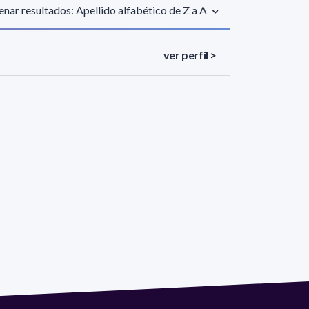
nar resultados: Apellido alfabético de Z a A
ver perfil >