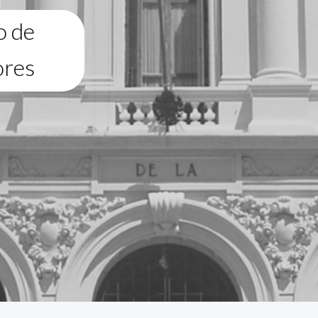
o de
ores