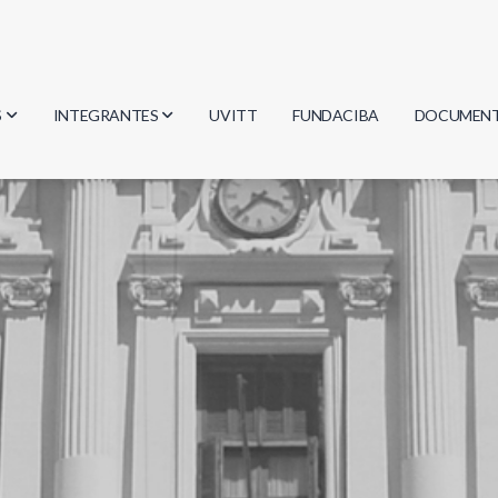
S
INTEGRANTES
UVITT
FUNDACIBA
DOCUMEN
gía
Investigadores
Actas
Estudiantes
Reglament
encias
Egresados
Document
mática
mática
ica