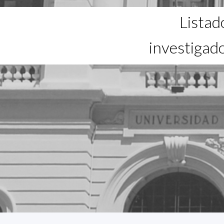
Listad
investigad