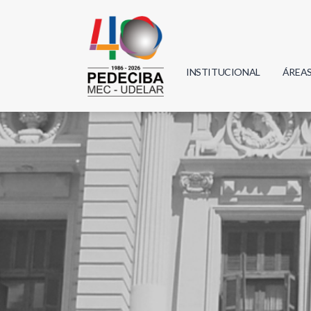
INSTITUCIONAL
ÁREA
Biolo
Física
Geoci
Infor
Mate
Quím