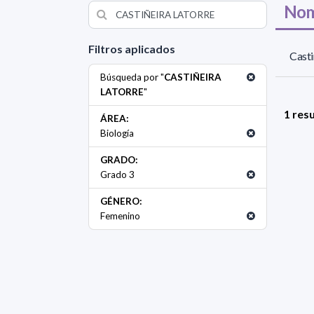
Nom
Filtros aplicados
Casti
Búsqueda por "
CASTIÑEIRA
LATORRE
"
1 res
ÁREA:
Biología
GRADO:
Grado 3
GÉNERO:
Femenino