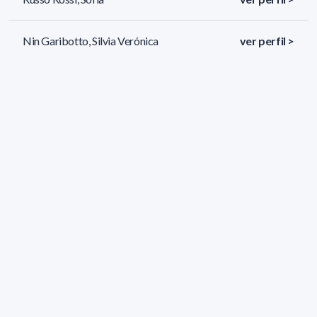
Nin Garibotto, Silvia Verónica
ver perfil >
Pereyra Lepre, Silvana María
ver perfil >
252 resultados (página 1/11)
<
«
1
2
3
4
5
»
>
Filtros aplicados
ÁREA:
Biología