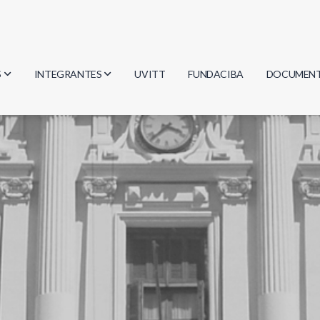
S
INTEGRANTES
UVITT
FUNDACIBA
DOCUMEN
gía
Investigadores
Actas
Estudiantes
Reglament
encias
Egresados
Document
mática
mática
ica