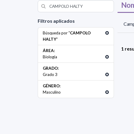
Nom
Filtros aplicados
Camp
Búsqueda por "
CAMPOLO
HALTY
"
1 res
ÁREA:
Biología
GRADO:
Grado 3
GÉNERO:
Masculino