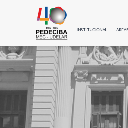
INSTITUCIONAL
ÁREA
Biolo
Física
Geoci
Infor
Mate
Quím