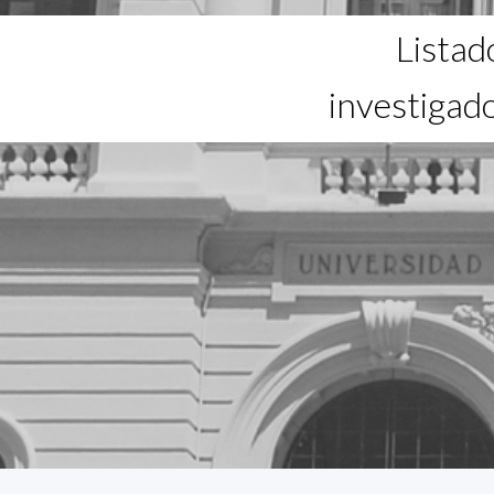
Listad
investigad