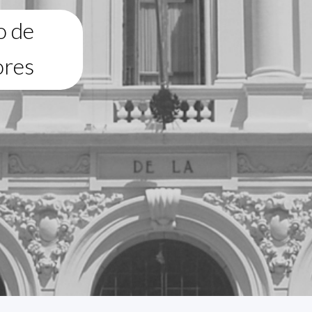
o de
ores