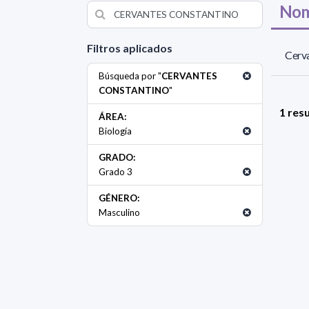
Nom
Filtros aplicados
Cerva
Búsqueda por "
CERVANTES
CONSTANTINO
"
1 res
ÁREA:
Biología
GRADO:
Grado 3
GÉNERO:
Masculino