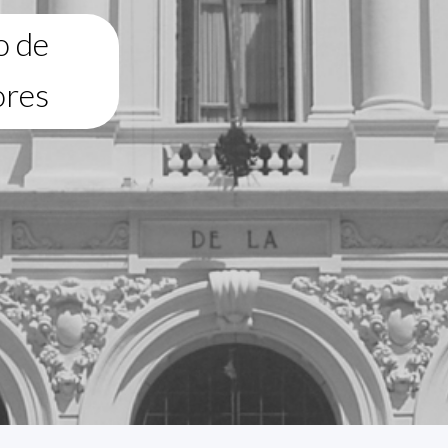
o de
ores