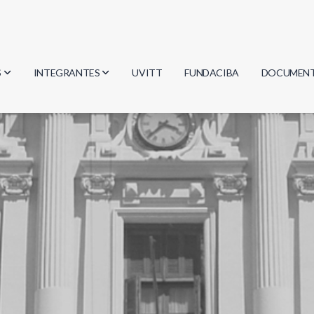
S
INTEGRANTES
UVITT
FUNDACIBA
DOCUMEN
gía
Investigadores
Actas
Estudiantes
Reglament
encias
Egresados
Document
mática
mática
ica