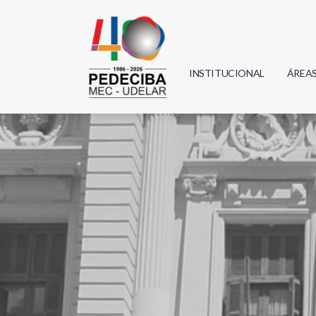
INSTITUCIONAL
ÁREA
Biolo
Física
Geoci
Infor
Mate
Quím