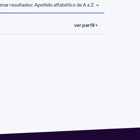
nar resultados: Apellido alfabético de A a Z
ver perfil >