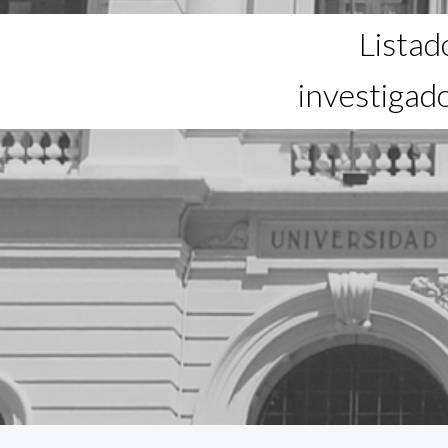
Listad
investigad