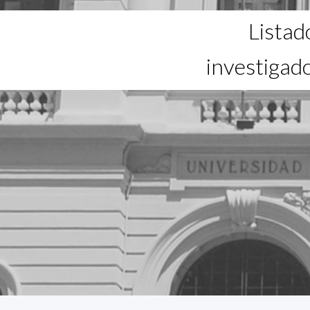
Listad
investigad