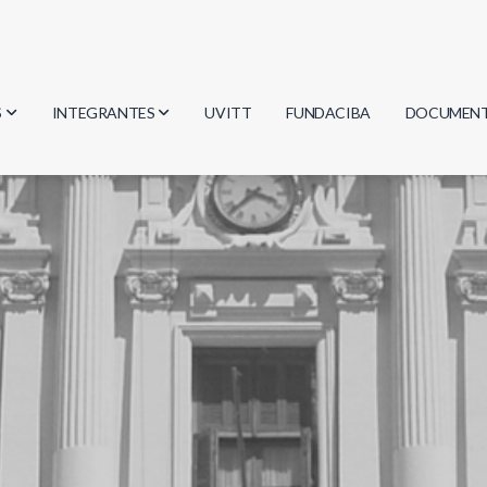
S
INTEGRANTES
UVITT
FUNDACIBA
DOCUMEN
gía
Investigadores
Actas
Estudiantes
Reglament
encias
Egresados
Document
mática
mática
ica