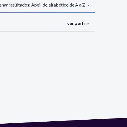
nar resultados: Apellido alfabético de A a Z
ver perfil >