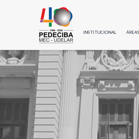
INSTITUCIONAL
ÁREA
Biolo
Física
Geoci
Infor
Mate
Quím