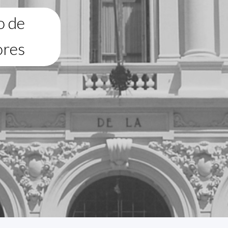
o de
ores