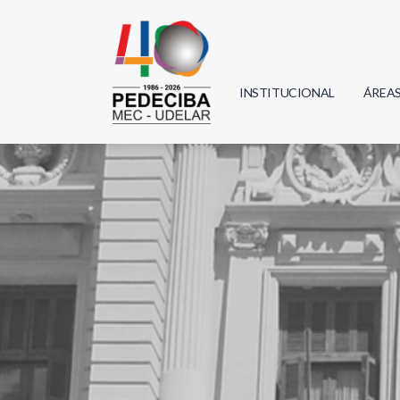
INSTITUCIONAL
ÁREA
Biolo
Física
Geoci
Infor
Mate
Quím