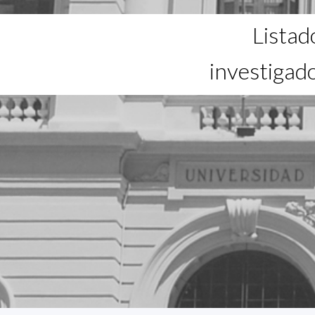
Listad
investigad