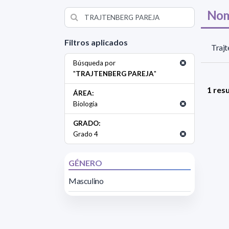
Nom
Filtros aplicados
Trajt
Búsqueda por
"
TRAJTENBERG PAREJA
"
1 res
ÁREA:
Biología
GRADO:
Grado 4
GÉNERO
Masculino