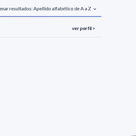
nar resultados: Apellido alfabético de A a Z
ver perfil >