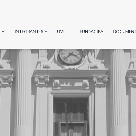
S
INTEGRANTES
UVITT
FUNDACIBA
DOCUMEN
gía
Investigadores
Actas
Estudiantes
Reglament
encias
Egresados
Document
mática
mática
ica