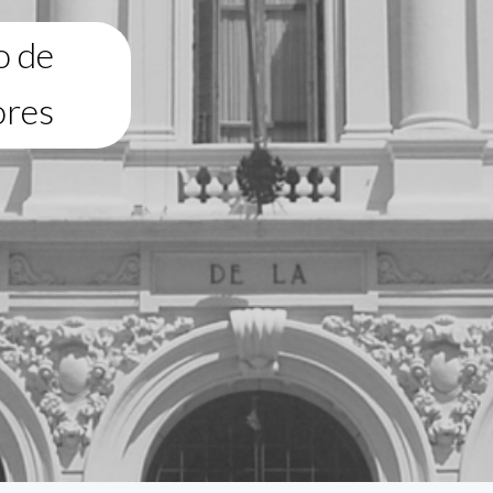
o de
ores