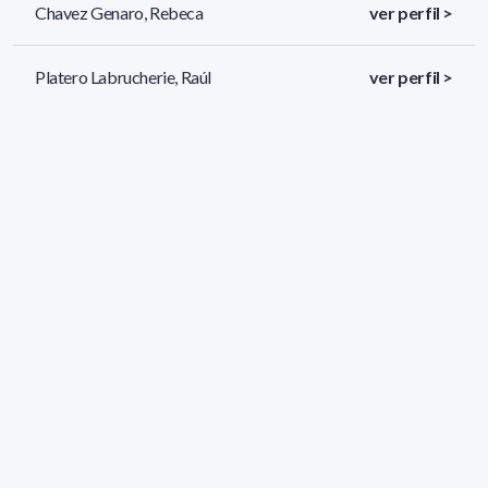
Chavez Genaro, Rebeca
ver perfil >
Platero Labrucherie, Raúl
ver perfil >
Lagos Smeja, Patricia Friné
ver perfil >
142 resultados (página 1/6)
<
«
1
2
3
4
5
»
>
Filtros aplicados
ÁREA:
Biología