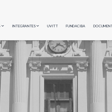
S
INTEGRANTES
UVITT
FUNDACIBA
DOCUMEN
gía
Investigadores
Actas
Estudiantes
Reglament
encias
Egresados
Document
mática
mática
ica