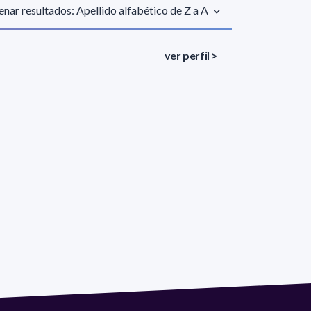
nar resultados: Apellido alfabético de Z a A
ver perfil >