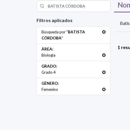
Nom
Filtros aplicados
Batis
Búsqueda por "
BATISTA
CÓRDOBA
"
1 res
ÁREA:
Biología
GRADO:
Grado 4
GÉNERO:
Femenino