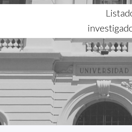
Listad
investigad