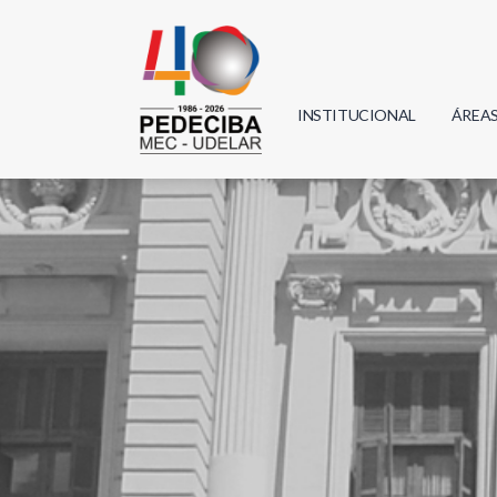
INSTITUCIONAL
ÁREA
Biolo
Física
Geoci
Infor
Mate
Quím