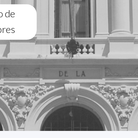
o de
ores