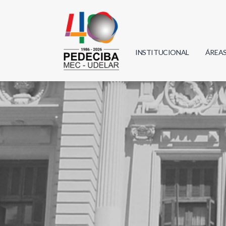
INSTITUCIONAL
ÁREA
Biolo
Física
Geoci
Infor
Mate
Quím