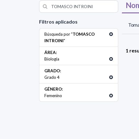
Nom
Filtros aplicados
Tomas
Búsqueda por "
TOMASCO
INTROINI
"
1 res
ÁREA:
Biología
GRADO:
Grado 4
GÉNERO:
Femenino