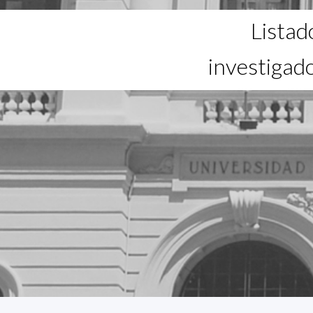
Listad
investigad