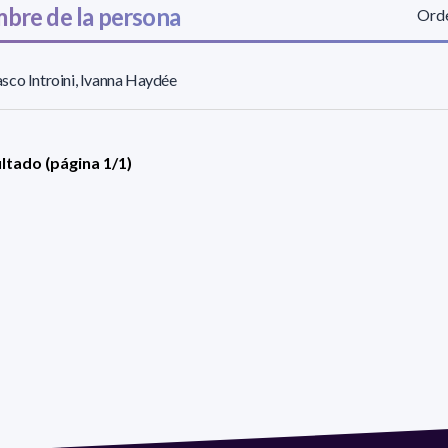
bre de la persona
Orde
co Introini, Ivanna Haydée
ultado (página 1/1)