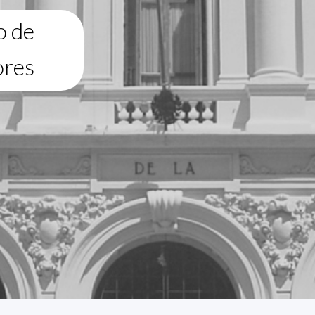
o de
ores