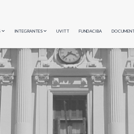
S
INTEGRANTES
UVITT
FUNDACIBA
DOCUMEN
gía
Investigadores
Actas
Estudiantes
Reglament
encias
Egresados
Document
mática
mática
ica