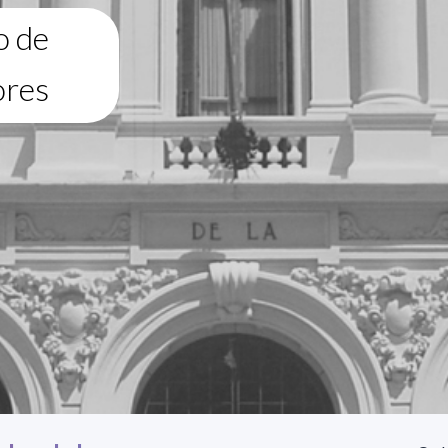
o de
ores