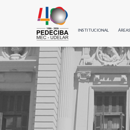
INSTITUCIONAL
ÁREA
Biolo
Física
Geoci
Infor
Mate
Quím