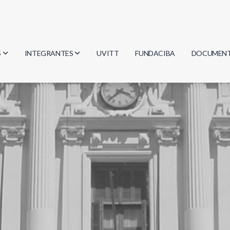
S
INTEGRANTES
UVITT
FUNDACIBA
DOCUMEN
gía
Investigadores
Actas
Estudiantes
Reglament
encias
Egresados
Document
mática
mática
ica