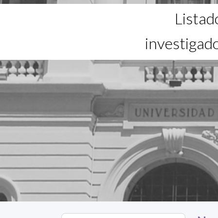
Listad
investigad