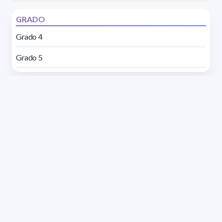
GRADO
Grado 4
Grado 5
Dirección: Isidoro de María 1614 piso 6 | Tel.: 2924 1925
interno 1612 | pedeciba@pedeciba.edu.uy