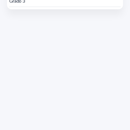
Grado 3
Dirección: Isidoro de María 1614 piso 6 | Tel.: 2924 1925
interno 1612 | pedeciba@pedeciba.edu.uy
Razón Social: PROGRAMA DE DESARROLLO DE LAS
CIENCIAS BASICAS PEDECIBA